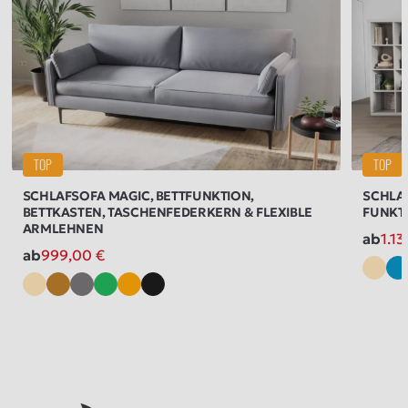
TOP
TOP
SCHLAFSOFA MAGIC, BETTFUNKTION,
SCHLAF
BETTKASTEN, TASCHENFEDERKERN & FLEXIBLE
FUNKTI
ARMLEHNEN
ab
1.1
ab
999,00
€