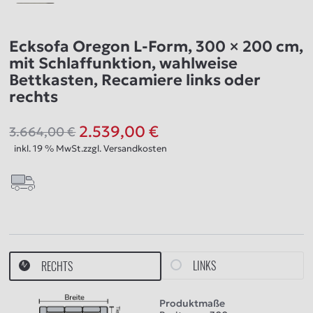
Ecksofa Oregon L‑Form, 300 × 200 cm,
mit Schlaffunktion, wahlweise
Bettkasten, Recamiere links oder
rechts
2.539,00
€
3.664,00
€
Ursprünglicher
Aktueller
inkl. 19 % MwSt.
zzgl.
Versandkosten
Preis
Preis
war:
ist:
3.664,00 €
2.539,00 €.
LINKS
RECHTS
Produktmaße