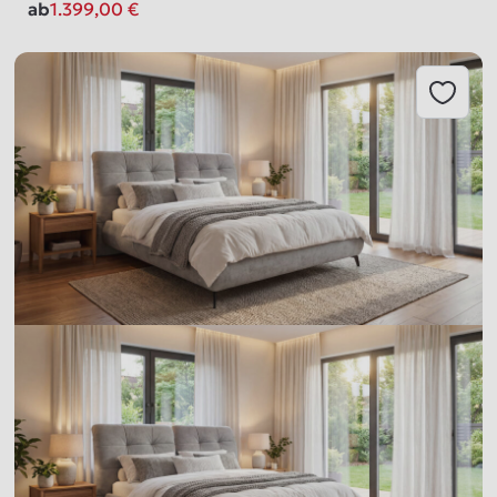
ab
1.399,00
€