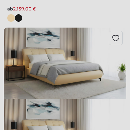
ab
2.139,00
€