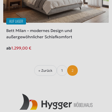
AUF LAGER
Bett Milan – modernes Design und
außergewöhnlicher Schlafkomfort
ab
1.299,00
€
« Zurück
1
2