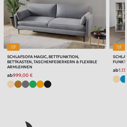
TOP
TOP
SCHLAFSOFA MAGIC, BETTFUNKTION,
SCHLAF
BETTKASTEN, TASCHENFEDERKERN & FLEXIBLE
FUNKTI
ARMLEHNEN
ab
1.1
ab
999,00
€