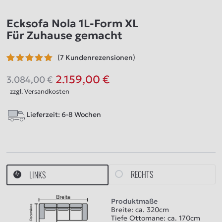
Ecksofa Nola 1L-Form XL
Für Zuhause gemacht
(
7
Kundenrezensionen)
Bewertet
7
mit
5.00
2.159,00
€
3.084,00
€
Ursprünglicher
Aktueller
von 5,
zzgl.
Versandkosten
basierend
Preis
Preis
auf
war:
ist:
Kundenbewertungen
Lieferzeit:
6-8 Wochen
3.084,00 €
2.159,00 €.
RECHTS
LINKS
Produktmaße
Breite: ca. 320cm
Tiefe Ottomane: ca. 170cm