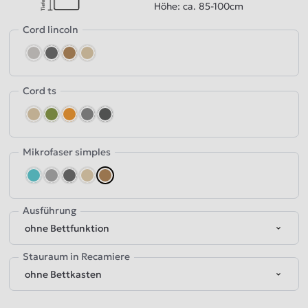
Höhe: ca. 85-100cm
Cord lincoln
gray
darkgray
braun
beige
Cord ts
Hellbeige
Oliv
orange
Grau
Dunkelgrau
Mikrofaser simples
aquamarine
Grau
Dunkelgrau
Beige
Braun
Ausführung
Stauraum in Recamiere