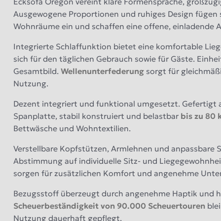
Ecksofa Oregon vereint klare Formensprache, großzü
Ausgewogene Proportionen und ruhiges Design fügen 
Wohnräume ein und schaffen eine offene, einladende 
Integrierte Schlaffunktion bietet eine komfortable Lie
sich für den täglichen Gebrauch sowie für Gäste. Einhei
Gesamtbild.
Wellenunterfederung
sorgt für gleichmäß
Nutzung.
Dezent integriert und funktional umgesetzt. Gefertigt 
Spanplatte, stabil konstruiert und belastbar
bis zu 80 
Bettwäsche und Wohntextilien.
Verstellbare Kopfstützen, Armlehnen und anpassbare Si
Abstimmung auf individuelle Sitz- und Liegegewohnhei
sorgen für zusätzlichen Komfort und angenehme Unte
Bezugsstoff überzeugt durch angenehme Haptik und hoh
Scheuerbeständigkeit von 90.000 Scheuertouren
blei
Nutzung dauerhaft gepflegt.