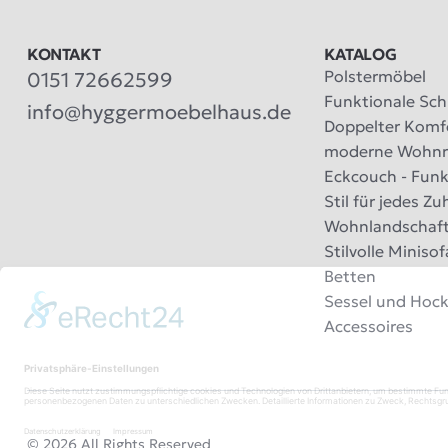
KONTAKT
KATALOG
Polstermöbel
0151 72662599
Funktionale Schl
info@hyggermoebelhaus.de
Doppelter Komfo
moderne Wohn
Eckcouch - Funk
Stil für jedes Z
Wohnlandschaf
Stilvolle Minisof
Betten
Sessel und Hock
Accessoires
© 2026 All Rights Reserved