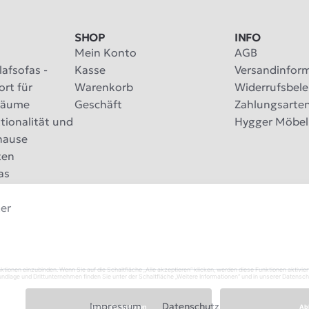
SHOP
INFO
Mein Konto
AGB
afsofas -
Kasse
Versandinfor
rt für
Warenkorb
Widerrufsbel
räume
Geschäft
Zahlungsarte
tionalität und
Hygger Möbel
uhause
ten
as
er
Impressum
Datenschutz