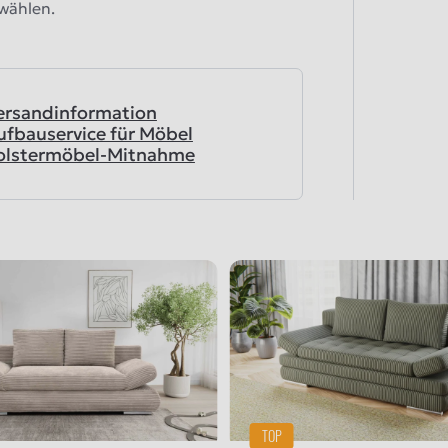
swählen.
ersandinformation
ufbauservice für Möbel
olstermöbel-Mitnahme
TOP