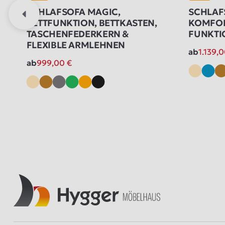
SCHLAFSOFA MAGIC,
SCHLAF
BETTFUNKTION, BETTKASTEN,
KOMFOR
TASCHENFEDERKERN &
FUNKTI
FLEXIBLE ARMLEHNEN
ab
1.139,
ab
999,00
€