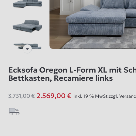
Ecksofa Oregon L-Form XL mit Sch
Bettkasten, Recamiere links
2.569,00
€
3.731,00
€
inkl. 19 % MwSt.
zzgl.
Versan
Ursprünglicher
Aktueller
Preis
Preis
war:
ist:
3.731,00 €
2.569,00 €.