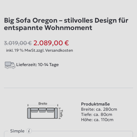
Big Sofa Oregon – stilvolles Design für
entspannte Wohnmoment
2.089,00
€
3.019,00
€
Ursprünglicher
Aktueller
inkl. 19 % MwSt.
zzgl.
Versandkosten
Preis
Preis
war:
ist:
Lieferzeit:
10-14 Tage
3.019,00 €
2.089,00 €.
Produktmaße
Breite: ca. 280cm
Tiefe: ca. 80cm
Höhe: ca. 110cm
Simple