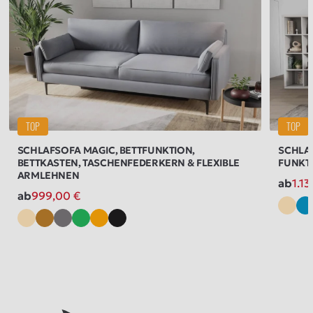
TOP
TOP
SCHLAFSOFA MAGIC, BETTFUNKTION,
SCHLAF
BETTKASTEN, TASCHENFEDERKERN & FLEXIBLE
FUNKTI
ARMLEHNEN
ab
1.1
ab
999,00
€